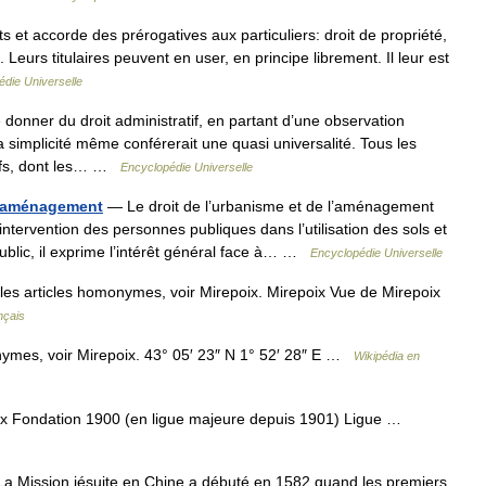
s et accorde des prérogatives aux particuliers: droit de propriété,
. Leurs titulaires peuvent en user, en principe librement. Il leur est
die Universelle
 donner du droit administratif, en partant d’une observation
a simplicité même conférerait une quasi universalité. Tous les
tifs, dont les… …
Encyclopédie Universelle
l’aménagement
— Le droit de l’urbanisme et de l’aménagement
intervention des personnes publiques dans l’utilisation des sols et
public, il exprime l’intérêt général face à… …
Encyclopédie Universelle
les articles homonymes, voir Mirepoix. Mirepoix Vue de Mirepoix
nçais
ymes, voir Mirepoix. 43° 05′ 23″ N 1° 52′ 28″ E …
Wikipédia en
 Fondation 1900 (en ligue majeure depuis 1901) Ligue …
La Mission jésuite en Chine a débuté en 1582 quand les premiers