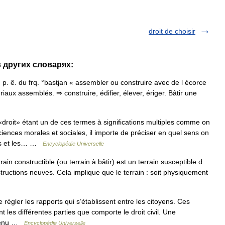
droit de choisir
 в других словарях:
Ie; p. ê. du frq. °bastjan « assembler ou construire avec de l écorce
ériaux assemblés. ⇒ construire, édifier, élever, ériger. Bâtir une
roit» étant un de ces termes à significations multiples comme on
ences morales et sociales, il importe de préciser en quel sens on
phes et les… …
Encyclopédie Universelle
ain constructible (ou terrain à bâtir) est un terrain susceptible d
structions neuves. Cela implique que le terrain : soit physiquement
e régler les rapports qui s’établissent entre les citoyens. Ces
t les différentes parties que comporte le droit civil. Une
ontenu …
Encyclopédie Universelle