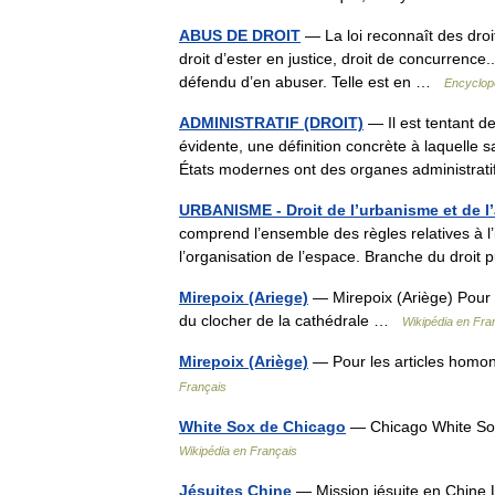
ABUS DE DROIT
— La loi reconnaît des droit
droit d’ester en justice, droit de concurrence..
défendu d’en abuser. Telle est en …
Encyclopé
ADMINISTRATIF (DROIT)
— Il est tentant de
évidente, une définition concrète à laquelle s
États modernes ont des organes administra
URBANISME - Droit de l’urbanisme et de 
comprend l’ensemble des règles relatives à l’
l’organisation de l’espace. Branche du droit 
Mirepoix (Ariege)
— Mirepoix (Ariège) Pour 
du clocher de la cathédrale …
Wikipédia en Fra
Mirepoix (Ariège)
— Pour les articles homon
Français
White Sox de Chicago
— Chicago White Sox
Wikipédia en Français
Jésuites Chine
— Mission jésuite en Chine 