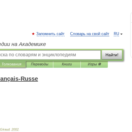
Запомнить сайт
Словарь на свой сайт
RU
едии на Академике
Найти!
Толкования
Переводы
Книги
Игры ⚽
rançais-Russe
Giraud
.
2002
.