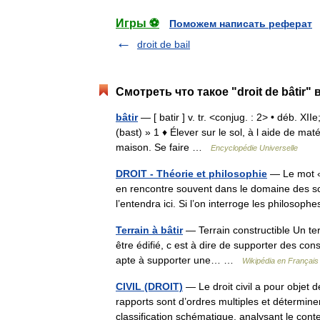
Игры ⚽
Поможем написать реферат
droit de bail
Смотреть что такое "droit de bâtir"
bâtir
— [ batir ] v. tr. <conjug. : 2> • déb. XI
(bast) » 1 ♦ Élever sur le sol, à l aide de mat
maison. Se faire …
Encyclopédie Universelle
DROIT - Théorie et philosophie
— Le mot «d
en rencontre souvent dans le domaine des sci
l’entendra ici. Si l’on interroge les philoso
Terrain à bâtir
— Terrain constructible Un terr
être édifié, c est à dire de supporter des con
apte à supporter une… …
Wikipédia en Français
CIVIL (DROIT)
— Le droit civil a pour objet d
rapports sont d’ordres multiples et déterminen
classification schématique, analysant le c