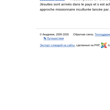
Jésuites sont arrivés dans le pays et s est a
approche missionnaire inculturée lancée 
© Академик, 2000-2026
Обратная связь:
Техподдерж
👣 Путешествия
Экспорт словарей на сайты
, сделанные на PHP,
Jo