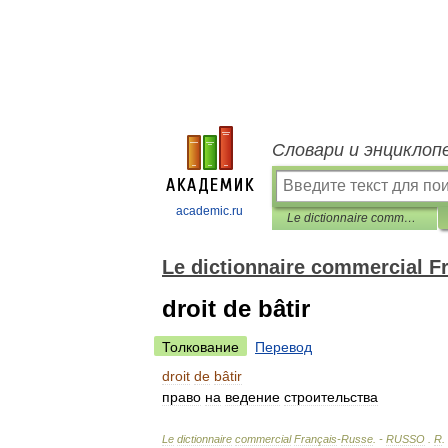
Словари и энциклоп
academic.ru
Le dictionnaire commercial Français-Russe
Le dictionnaire commercial F
droit de bâtir
Толкование
Перевод
droit
de
bâtir
право
на
ведение
строительства
Le
dictionnaire
commercial
Français
-
Russe
. -
RUSSO
.
R
.