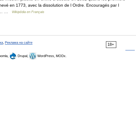
chevé en 1773, avec la dissolution de l Ordre. Encouragés par l
par… …
Wikipédia en Français
ка
,
Реклама на сайте
18+
omla,
Drupal,
WordPress, MODx.